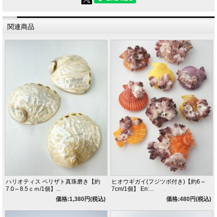
関連商品
ハリオティス ペリザト真珠磨き【約
ヒオウギガイ(フジツボ付き)【約6～
7.0～8.5ｃｍ/1個】...
7cm/1個】 En:...
価格:1,380円(税込)
価格:480円(税込)