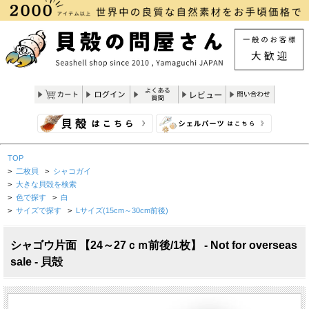
TOP
>
二枚貝
>
シャコガイ
>
大きな貝殻を検索
>
色で探す
>
白
>
サイズで探す
>
Lサイズ(15cm～30cm前後)
シャゴウ片面 【24～27ｃｍ前後/1枚】 - Not for overseas
sale - 貝殻