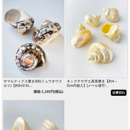
サマルティクス磨き(M)(リュウオウス
キングチサザエ真珠磨き【約4～
ガイ)【約6±0.5c...
5cm/5個入】[メール便可-...
価格:1,180円(税込)
在庫切れ