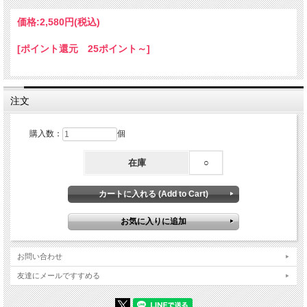
い。
※模様や色味については当店のお任せになります。
価格:
2,580円
(税込)
☆ひとことメモ☆ シャコガイ科 生息地：奄美諸島以南・西太平洋 和名：シャゴウガ
[ポイント還元 25ポイント～]
イ 英名：Bear paw clam 学名：
Hippopus hippopus
紫褐色斑をまばらにちりばめた模様をもつ種と、白色だけの種があり、その点から
シャゴウには２種類あるという説もあります。角ばった荒々しい突起に覆われ、肋
は太く丸みを帯び鱗片状になっています。
注文
購入数：
個
在庫
○
お問い合わせ
友達にメールですすめる