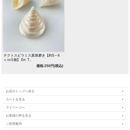
テクトスピラミス真珠磨き【約5～6
ｃｍ/1個】 En: T...
価格:250円(税込)
お店のトップへ戻る
カートを見る
マイページへ
お客様の声を見る
ご利用案内