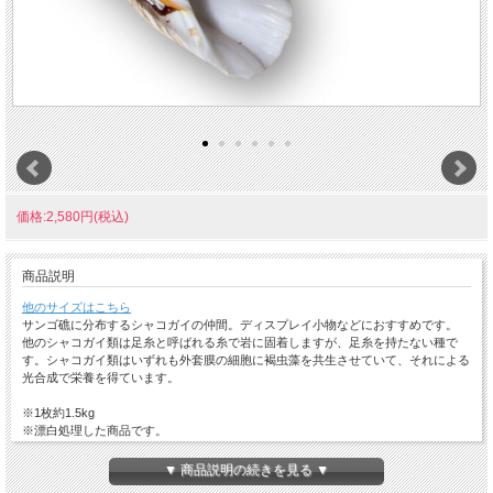
価格:2,580円(税込)
商品説明
他のサイズはこちら
サンゴ礁に分布するシャコガイの仲間。ディスプレイ小物などにおすすめです。
他のシャコガイ類は足糸と呼ばれる糸で岩に固着しますが、足糸を持たない種で
す。シャコガイ類はいずれも外套膜の細胞に褐虫藻を共生させていて、それによる
光合成で栄養を得ています。
※1枚約1.5kg
※漂白処理した商品です。
※触れたり、置くと表面の付着物が若干剥がれ落ちます。
※個体によって成長痕、若干の欠け等が含まれる場合がございます。
▼ 商品説明の続きを見る ▼
※天然素材のため同じ形状、色味の物はありません。個性としてお楽しみくださ