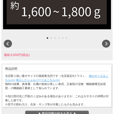
価格:6,800円(税込)
商品説明
当店取り扱い最大サイズの国産夜光貝です（当店規定Aクラス）。
他のサイズはこ
ちら>>>
加工したシェルパーツはこちら>>>
独特の緑層、真珠層、白層の色味が美しい巻貝。正倉院の宝物「螺鈿紫檀五絃琵
琶」の螺鈿細工素材として知られています。
※殻口部付近に円形のくぼみがある場合がありますが、これはカサガイの仲間が付
着した跡です。
※若干の割れ欠け、石灰・サンゴ等が付着したものも含みます。
※サイズが大きくなるほど付着物が多くなります。
※天然素材のため同じ形状、色味の物はありません。
▼ 商品説明の続きを見る ▼