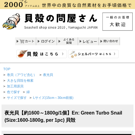
TOP
>
巻貝（アワビ含む）
>
夜光貝
>
大きな貝殻を検索
>
加工用原貝
>
色で探す
>
緑
>
サイズで探す
>
Lサイズ(15cm～30cm前後)
夜光貝【約1600～1800g/1個】En: Green Turbo Snail
(Size:1600-1800g, per 1pc) 貝殻