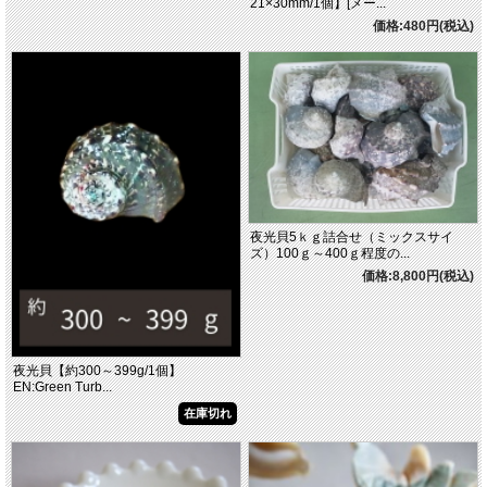
21×30mm/1個】[メー...
価格:480円(税込)
夜光貝5ｋｇ詰合せ（ミックスサイ
ズ）100ｇ～400ｇ程度の...
価格:8,800円(税込)
夜光貝【約300～399g/1個】
EN:Green Turb...
在庫切れ