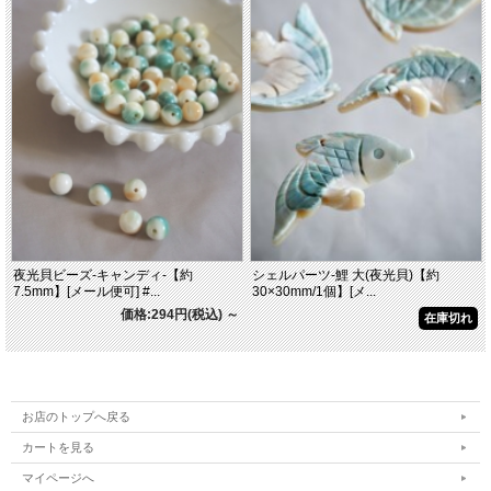
夜光貝ビーズ-キャンディ-【約
シェルパーツ-鯉 大(夜光貝)【約
7.5mm】[メール便可] #...
30×30mm/1個】[メ...
価格:294円(税込)
～
在庫切れ
お店のトップへ戻る
カートを見る
マイページへ