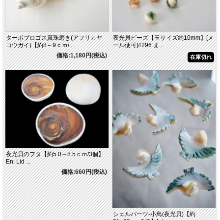
ターボブロゴス真珠磨き(アフリカヤ
夜光貝ビーズ【玉サイズ約10mm】[メ
コウガイ)【約8～9ｃｍ/...
ール便可]#296 ま...
価格:1,180円(税込)
在庫切れ
夜光貝のフタ【約5.0～8.5ｃｍ/3個】
En: Lid ...
価格:660円(税込)
シェルパーツ-小鳥(夜光貝)【約