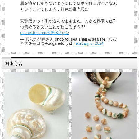
層を溶かしすぎないようにして研磨で仕上げるとなん
ということでしょう…虹色の夜光貝に
真珠磨きって手が込んでますよね。とある界隈では7
つ集めると良いことが起こるそう??
pic.twitter.com/6JSlKtFpCz
— 貝殻の問屋さん shop for sea shell & sea life | 貝殻
ネタを毎日 (@kaigaradonya)
February 6, 2024
関連商品