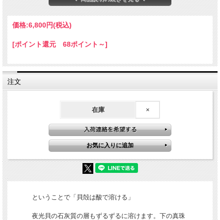
※模様や色味については当店のお任せになります。
※ご使用の端末やモニターによって画像と現物の色味が異なる場合がございます。
☆ひとことメモ☆ 和名：夜光貝 学名：Turbo marmoratus 生息地：種子島以南、西太
価格:
6,800円
(税込)
平洋
サザエの仲間。沖縄では食用として流通しており、貝殻はボタンやビーズ、螺鈿などの細
[ポイント還元 68ポイント～]
工に使われています。屋久島から都にこの貝が献上された際に”屋久貝”と呼ばれ、それ
が”ヤコウガイ”に転じたのが名前の由来とも言われています
注文
在庫
×
ということで「貝殻は酸で溶ける」
夜光貝の石灰質の層もずるずるに溶けます。下の真珠