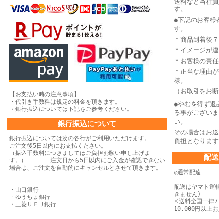
送料など当社負
す。
●下記のお客様
す。
＊商品到着後７
＊イメージが違
＊お客様の責任
＊正当な理由が
様。
（お取引をお断
【お支払い時の注意事項】
・代引き手数料は規定の料金を頂きます。
●やむを得ず返
・銀行振込については下記をご参考ください。
る事がございま
い。
銀行振込について
その場合はお送
銀行振込については次の各行がご利用いただけます。
負担となります
ご注文後5日以内にお支払ください。
（振込手数料につきましてはご負担お願い申し上げま
配送
す。） 注文日から5日以内にご入金が確認できない
場合は、
ご注文を自動的にキャンセルとさせて頂きます。
◎通常配達
配送はヤマト運
・山口銀行
きません)
・ゆうちょ銀行
※送料全国一律77
・三菱ＵＦＪ銀行
10,000円以