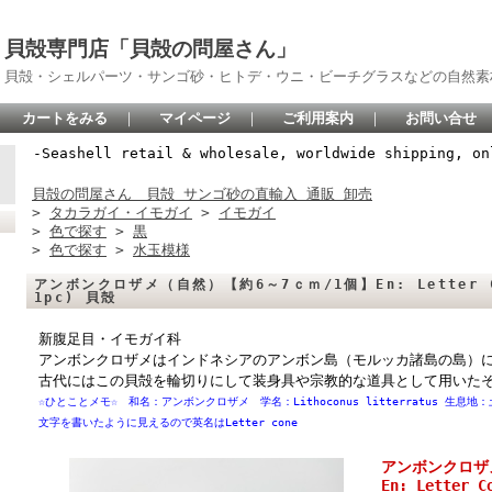
貝殻専門店「貝殻の問屋さん」
貝殻・シェルパーツ・サンゴ砂・ヒトデ・ウニ・ビーチグラスなどの自然素
カートをみる
｜
マイページ
｜
ご利用案内
｜
お問い合せ
-Seashell retail & wholesale, worldwide shipping, on
貝殻の問屋さん 貝殻 サンゴ砂の直輸入 通販 卸売
>
タカラガイ・イモガイ
>
イモガイ
>
色で探す
>
黒
>
色で探す
>
水玉模様
アンボンクロザメ（自然）【約6～7ｃｍ/1個】En: Letter Con
1pc) 貝殻
新腹足目・イモガイ科
アンボンクロザメはインドネシアのアンボン島（モルッカ諸島の島）
古代にはこの貝殻を輪切りにして装身具や宗教的な道具として用いた
☆ひとことメモ☆ 和名：アンボンクロザメ 学名：Lithoconus litterratus 
文字を書いたように見えるので英名はLetter cone
アンボンクロザ
En: Letter C