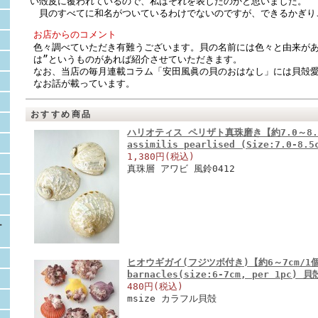
い殻皮に覆われているので、私はそれを表したのかと思いました。
貝のすべてに和名がついているわけでないのですが、できるかぎり
お店からのコメント
色々調べていただき有難うございます。貝の名前には色々と由来があ
は”というものがあれば紹介させていただきます。
なお、当店の毎月連載コラム「安田風眞の貝のおはなし」には貝殻
なお話が載っています。
おすすめ商品
ハリオティス ペリザト真珠磨き【約7.0～8.5ｃ
assimilis pearlised (Size:7.0-8.
1,380円(税込)
真珠層 アワビ 風鈴0412
ー
ヒオウギガイ(フジツボ付き)【約6～7cm/1個】 E
barnacles(size:6-7cm, per 1pc) 貝
480円(税込)
msize カラフル貝殻