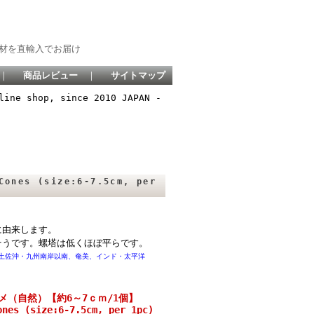
材を直輸入でお届け
｜
商品レビュー
｜
サイトマップ
line shop, since 2010 JAPAN -
es (size:6-7.5cm, per
に由来します。
そうです。螺塔は低くほぼ平らです。
生息地：土佐沖・九州南岸以南、奄美、インド・太平洋
メ（自然）【約6～7ｃｍ/1個】
ones (size:6-7.5cm, per 1pc)