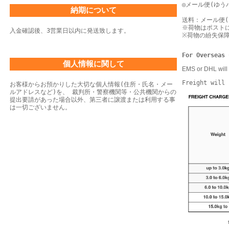
◎メール便(ゆう
納期について
送料：メール便(
※荷物はポスト
入金確認後、3営業日以内に発送致します。
※荷物の紛失保
For Overseas 
個人情報に関して
EMS or DHL will 
Freight will 
お客様からお預かりした大切な個人情報(住所・氏名・メー
ルアドレスなど)を、 裁判所・警察機関等・公共機関からの
提出要請があった場合以外、第三者に譲渡または利用する事
は一切ございません。