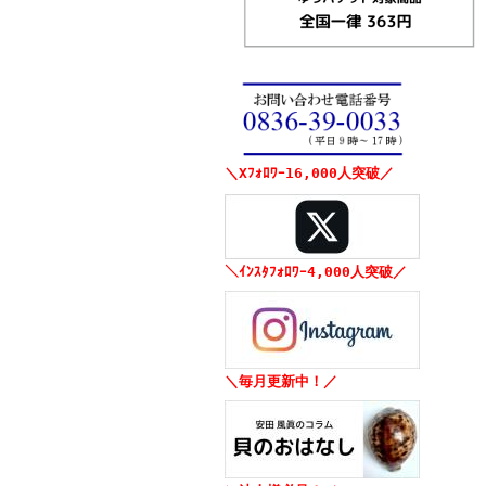
＼Xﾌｫﾛﾜｰ16,000人突破／
＼ｲﾝｽﾀﾌｫﾛﾜｰ4,000人突破／
＼毎月更新中！／