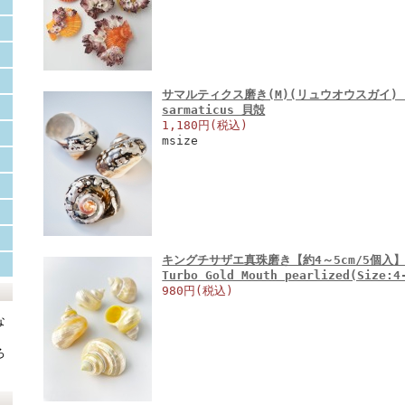
サマルティクス磨き(M)(リュウオウスガイ)【約6
sarmaticus 貝殻
1,180円(税込)
msize
キングチサザエ真珠磨き【約4～5cm/5個入】
Turbo Gold Mouth pearlized(Size:
980円(税込)
な
ろ