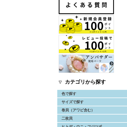
▽ カテゴリから探す
色で探す
サイズで探す
巻貝（アワビ含む）
二枚貝
ヒトデ・ウニ・フジツボ