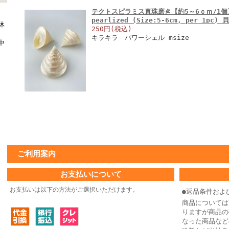
テクトスピラミス真珠磨き【約5～6ｃｍ/1個】 En
pearlized (Size:5-6cm, per 1pc) 
休
250円(税込)
キラキラ パワーシェル msize
中
ご利用案内
お支払いについて
お支払いは以下の方法がご選択いただけます。
●返品条件およ
商品については
りますが商品の
なった商品など