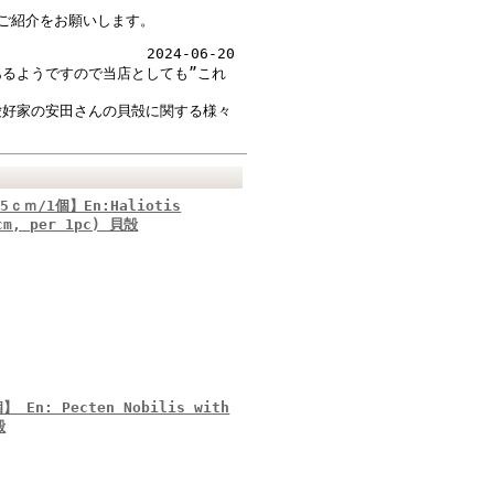
ご紹介をお願いします。
2024-06-20
るようですので当店としても”これ
愛好家の安田さんの貝殻に関する様々
ｍ/1個】En:Haliotis
5cm, per 1pc) 貝殻
n: Pecten Nobilis with
殻