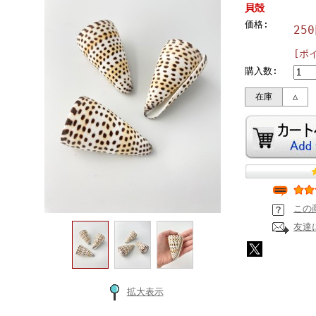
貝殻
価格:
25
[ポ
購入数:
在庫
△
この
友達
拡大表示