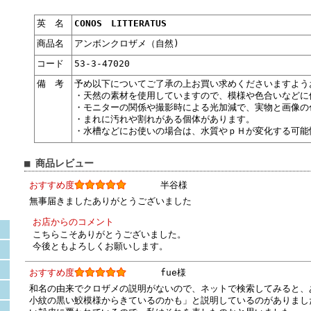
英 名
CONOS LITTERATUS
商品名
アンボンクロザメ（自然)
コード
53-3-47020
備 考
予め以下についてご了承の上お買い求めくださいますよう
・天然の素材を使用していますので、模様や色合いなどに
・モニターの関係や撮影時による光加減で、実物と画像の
・まれに汚れや割れがある個体があります。
・水槽などにお使いの場合は、水質やｐＨが変化する可能
■ 商品レビュー
おすすめ度
半谷様
無事届きましたありがとうございました
お店からのコメント
こちらこそありがとうございました。
今後ともよろしくお願いします。
おすすめ度
fue様
和名の由来でクロザメの説明がないので、ネットで検索してみると、
小紋の黒い鮫模様からきているのかも」と説明しているのがありまし