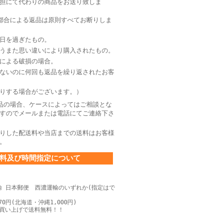
担にて代わりの商品をお送り致しま
都合による返品は原則すべてお断りしま
日を過ぎたもの。
うまた思い違いにより購入されたもの。
による破損の場合。
ないのに何回も返品を繰り返されたお客
りする場合がございます。）
品の場合、ケースによってはご相談とな
すのでメールまたは電話にてご連絡下さ
りした配送料や当店までの送料はお客様
。
料及び時間指定について
輸 日本郵便 西濃運輸のいずれか(指定はで
0円(北海道・沖縄1,000円)
上お買い上げで送料無料！！